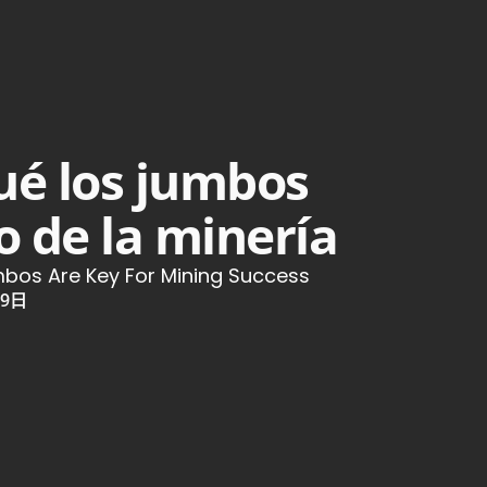
ué los jumbos
o de la minería
mbos Are Key For Mining Success
19日