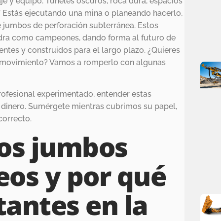
je y equipo. Túneles oscuros, roca dura, espacios
d’ Estás ejecutando una mina o planeando hacerlo,
 jumbos de perforación subterránea. Estos
iedra como campeones, dando forma al futuro de
gentes y construidos para el largo plazo. ¿Quieres
 movimiento? Vamos a romperlo con algunas
rofesional experimentado, entender estas
 dinero. Sumérgete mientras cubrimos su papel,
correcto.
los jumbos
eos y por qué
antes en la