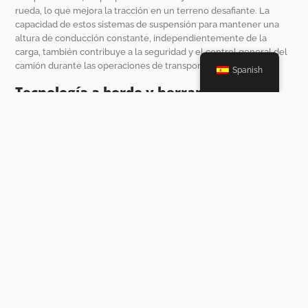
rueda, lo que mejora la tracción en un terreno desafiante. La
capacidad de estos sistemas de suspensión para mantener una
altura de conducción constante, independientemente de la
carga, también contribuye a la seguridad y el control general del
camión durante las operaciones de transporte.
Spanish
Tecnología a bordo y herramientas de
asistencia al conductor
Navegación GPS
Los sistemas de navegación GPS se integran cada vez más en los
camiones volquete de mina, mejorando la eficiencia operativa y la
seguridad. Estos sistemas permiten a los operadores determinar
con precisión las rutas hacia y desde los sitios de extracción,
optimizando el proceso de transporte. Además, el monitoreo en
tiempo real de la ubicación del vehículo puede ayudar en la
gestión de logística, asegurando que la cantidad correcta de
recursos se entregue a las ubicaciones correctas de inmediato. La
incorporación de la tecnología GPS no solo agiliza las
operaciones, sino que también reduce el consumo de
combustible al minimizar las distancias de viaje innecesarias.