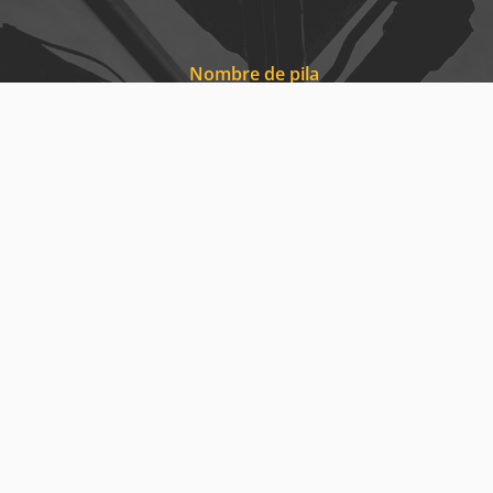
Nombre de pila
Tu correo electrónico
Tu mensaje
He leído y aceptado
términos
y
privaci