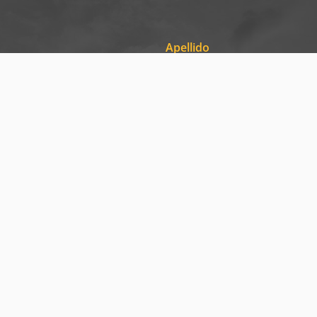
Apellido
Tu número
dad