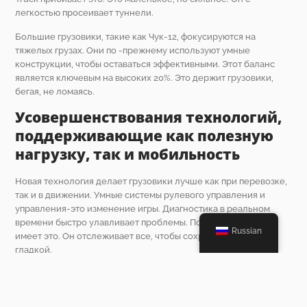
легкостью просеивает туннели.
Большие грузовики, такие как Чук-12, фокусируются на
тяжелых грузах. Они по -прежнему используют умные
конструкции, чтобы оставаться эффективными. Этот баланс
является ключевым на высоких 20%. Это держит грузовики,
бегая, не ломаясь.
Усовершенствования технологий,
поддерживающие как полезную
нагрузку, так и мобильность
Новая технология делает грузовики лучше как при перевозке,
так и в движении. Умные системы рулевого управления и
управления-это изменение игры. Диагностика в реальном
времени быстро улавливает проблемы. Погрузчик WJ-1H
Russian
имеет это. Он отслеживает все, чтобы сохранить работу
гладкой.
Бенди дизайны тоже добавляют гибкость. Они позволяют
грузовикам кружиться через грубые пятна. Это срезы со
временем. Грузовики с этими льготами работают лучше и