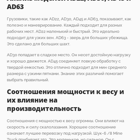
AD63
Грузовики, такие как AD22, AD30, AD45 и AD63, показывают, как
полезно и маневрирование. Каждый подходит для разных
рабочих мест. AD22 маленький и быстрый. Это идеально
подходит для узких вен. AD63 - зверь для больших убежища.
Это сделано для больших шахт.
AD30 попадает в сладкое место. Он несет достойную нагрузку
и хорошо движется. AD45 соединяет ловкую обработку с
твердой емкостью. Это отлично подходит для мин среднего
размера с узкими пятнами. Знание этих различий помогает
выбрать правильный.
Соотношения мощности к весу и
их влияние на
производительность
Соотношения с мощностью к весу огромны. Они влияют на
скорость и силу скалолазания. Хорошее соотношение
означает лучшее перевозку под нагрузкой. Шук-6 /8 Mine
Truck прибивает это. Это маленькое, но сильное. Он с