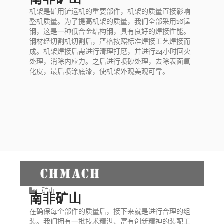
机架是矿用铲运机的重要部件，机架的质量直接影响
整机质量。为了提高机架的质量，我们全部采用16锰
钢，这是一种低合金结构钢，具有良好的焊接性能。
钢材经切割机切割后，严格按照标准焊接工艺焊接而
成。机架焊接后需进行清理打磨，并进行24小时回火
处理，消除内应力。之后进行喷砂处理，去除表面氧
化皮，最后喷涂底漆，使机架外观美观可靠。
矿山
南非矿山
在确保每个部件的质量后，接下来就是进行合理的组
装。我们拥有一批技术精湛、富有创新精神的装配工