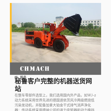
服务
秘鲁客户完整的机器送货网
站
在整车零部件选型上，我们选用国内外产品，如WJ-2
动力系统采用世界先进的德国道依茨风冷两级燃烧低
污染发动机，并配备加拿大铂金干式排气消声净化
器；传动系统采用德纳公司的液力变矩器和动力换挡