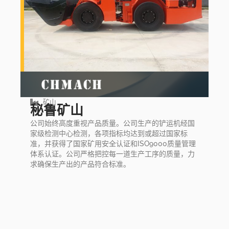
矿山
秘鲁矿山
公司始终高度重视产品质量。公司生产的铲运机经国
家级检测中心检测，各项指标均达到或超过国家标
准，并获得了国家矿用安全认证和ISO9000质量管理
体系认证。公司严格把控每一道生产工序的质量，力
求确保生产出的产品符合标准。