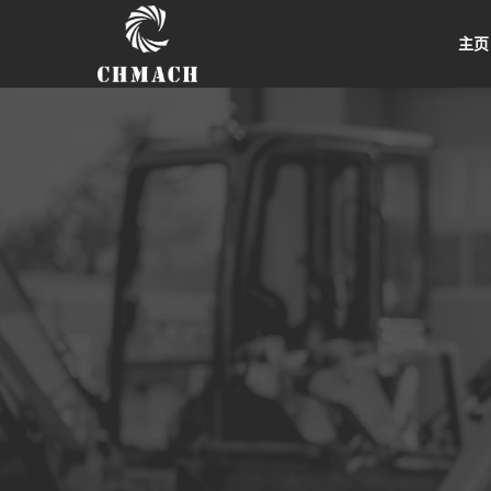
首页
/ Underground Electric Loader
主页