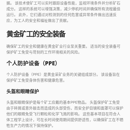
据。 该技术使矿工可以实时跟踪设备性能，监视环境条件并分析矿石
成分。 这样的系统可以增强决策，减少停机时间并确保所有流程最佳
运行。 此外，它们通过对检测到的任何危害或异常条件做出迅速反
应，为工人的安全和福祉做出了贡献。
黄金矿工的安全装备
确保矿工的安全和健康在黄金矿业行业至关重要。 适当的安全装备可
保护矿工免受与苛刻的工作环境相关的风险。
个人防护设备（PPE）
个人防护设备（PPE）是黄金采矿业务的关键组成部分。 该设备旨在
保护矿工免受身体伤害和健康危害。
头盔和眼睛保护
头盔和眼睛保护是每个矿工应戴的基本PPE物品。 头盔保护矿工免受
由于碎屑或意外敲击而造成的头部受伤，而安全护目镜和面罩可以保护
他们的眼睛免受飞行颗粒和化学飞溅的影响。 这些基本项目在符合人
体工程学上设计，可在长时间使用期间提供舒适性，以确保矿工在不牺
牲生产力的情况下保持保护。