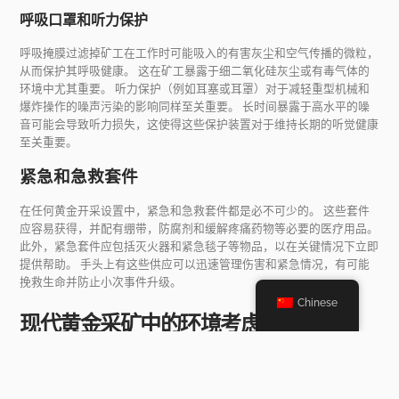
呼吸口罩和听力保护
呼吸掩膜过滤掉矿工​​在工作时可能吸入的有害灰尘和空气传播的微粒，
从而保护其呼吸健康。 这在矿工暴露于细二氧化硅灰尘或有毒气体的
环境中尤其重要。 听力保护（例如耳塞或耳罩）对于减轻重型机械和
爆炸操作的噪声污染的影响同样至关重要。 长时间暴露于高水平的噪
音可能会导致听力损失，这使得这些保护装置对于维持长期的听觉健康
至关重要。
紧急和急救套件
在任何黄金开采设置中，紧急和急救套件都是必不可少的。 这些套件
应容易获得，并配有绷带，防腐剂和缓解疼痛药物等必要的医疗用品。
此外，紧急套件应包括灭火器和紧急毯子等物品，以在关键情况下立即
提供帮助。 手头上有这些供应可以迅速管理伤害和紧急情况，有可能
挽救生命并防止小次事件升级。
Chinese
现代黄金采矿中的环境考虑
现代黄金采矿业务必须优先考虑环境可持续性，并结合策略，以最大程
度地减少采矿活动的生态足迹。