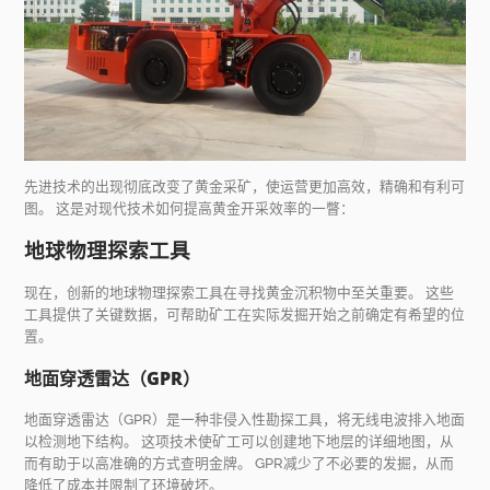
先进技术的出现彻底改变了黄金采矿，使运营更加高效，精确和有利可
图。 这是对现代技术如何提高黄金开采效率的一瞥：
地球物理探索工具
现在，创新的地球物理探索工具在寻找黄金沉积物中至关重要。 这些
工具提供了关键数据，可帮助矿工在实际发掘开始之前确定有希望的位
置。
地面穿透雷达（GPR）
地面穿透雷达（GPR）是一种非侵入性勘探工具，将无线电波排入地面
以检测地下结构。 这项技术使矿工可以创建地下地层的详细地图，从
而有助于以高准确的方式查明金牌。 GPR减少了不必要的发掘，从而
降低了成本并限制了环境破坏。