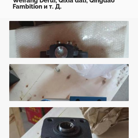
Weifang Derui, Qixia dali, Qingdao
Fambition и т. Д.